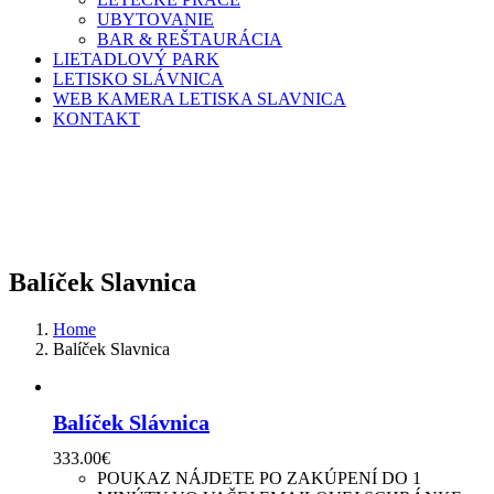
UBYTOVANIE
BAR & REŠTAURÁCIA
LIETADLOVÝ PARK
LETISKO SLÁVNICA
WEB KAMERA LETISKA SLAVNICA
KONTAKT
Facebook
Instagram
Balíček Slavnica
Home
Balíček Slavnica
Balíček Slávnica
333.00
€
POUKAZ NÁJDETE PO ZAKÚPENÍ DO 1