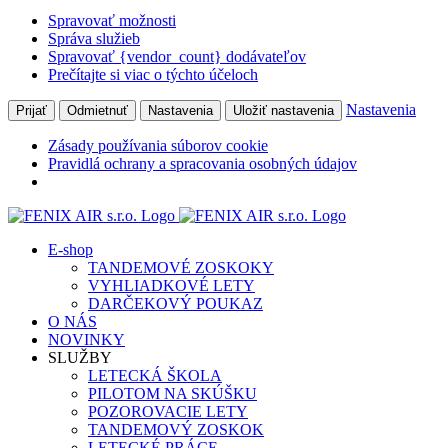
Spravovať možnosti
Správa služieb
Spravovať {vendor_count} dodávateľov
Prečítajte si viac o týchto účeloch
Nastavenia
Prijať
Odmietnuť
Nastavenia
Uložiť nastavenia
Zásady používania súborov cookie
Pravidlá ochrany a spracovania osobných údajov
Skip
to
E-shop
content
TANDEMOVÉ ZOSKOKY
VYHLIADKOVÉ LETY
DARČEKOVÝ POUKAZ
O NÁS
NOVINKY
SLUŽBY
LETECKÁ ŠKOLA
PILOTOM NA SKÚŠKU
POZOROVACIE LETY
TANDEMOVÝ ZOSKOK
LETECKÉ PRÁCE