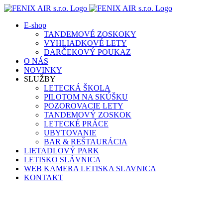
Skip
to
E-shop
content
TANDEMOVÉ ZOSKOKY
VYHLIADKOVÉ LETY
DARČEKOVÝ POUKAZ
O NÁS
NOVINKY
SLUŽBY
LETECKÁ ŠKOLA
PILOTOM NA SKÚŠKU
POZOROVACIE LETY
TANDEMOVÝ ZOSKOK
LETECKÉ PRÁCE
UBYTOVANIE
BAR & REŠTAURÁCIA
LIETADLOVÝ PARK
LETISKO SLÁVNICA
WEB KAMERA LETISKA SLAVNICA
KONTAKT