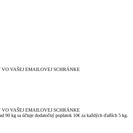
Y VO VAŠEJ EMAILOVEJ SCHRÁNKE
ad 90 kg sa účtuje dodatočný poplatok 10€ za každých ďalších 5 kg.
Y VO VAŠEJ EMAILOVEJ SCHRÁNKE
ad 90 kg sa účtuje dodatočný poplatok 10€ za každých ďalších 5 kg.