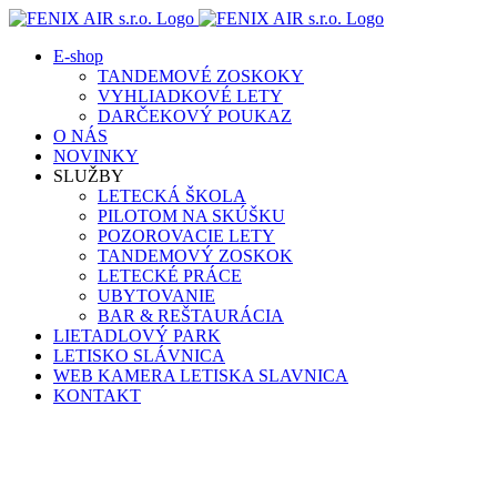
Skip
to
E-shop
content
TANDEMOVÉ ZOSKOKY
VYHLIADKOVÉ LETY
DARČEKOVÝ POUKAZ
O NÁS
NOVINKY
SLUŽBY
LETECKÁ ŠKOLA
PILOTOM NA SKÚŠKU
POZOROVACIE LETY
TANDEMOVÝ ZOSKOK
LETECKÉ PRÁCE
UBYTOVANIE
BAR & REŠTAURÁCIA
LIETADLOVÝ PARK
LETISKO SLÁVNICA
WEB KAMERA LETISKA SLAVNICA
KONTAKT
Facebook
Instagram