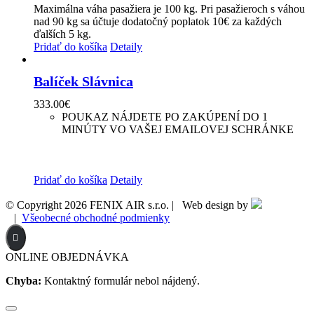
Maximálna váha pasažiera je 100 kg. Pri pasažieroch s váhou
nad 90 kg sa účtuje dodatočný poplatok 10€ za každých
ďalších 5 kg.
Pridať do košíka
Detaily
Balíček Slávnica
333.00
€
POUKAZ NÁJDETE PO ZAKÚPENÍ DO 1
MINÚTY VO VAŠEJ EMAILOVEJ SCHRÁNKE
Maximálna váha pasažiera je 100 kg. Pri pasažieroch s váhou
nad 90 kg sa účtuje dodatočný poplatok 10€ za každých
ďalších 5 kg.
Pridať do košíka
Detaily
© Copyright
2026 FENIX AIR s.r.o. | Web design by
|
Všeobecné obchodné podmienky
ONLINE OBJEDNÁVKA
Chyba:
Kontaktný formulár nebol nájdený.