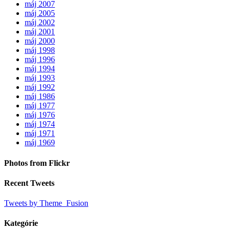
máj 2007
máj 2005
máj 2002
máj 2001
máj 2000
máj 1998
máj 1996
máj 1994
máj 1993
máj 1992
máj 1986
máj 1977
máj 1976
máj 1974
máj 1971
máj 1969
Photos from Flickr
Recent Tweets
Tweets by Theme_Fusion
Kategórie