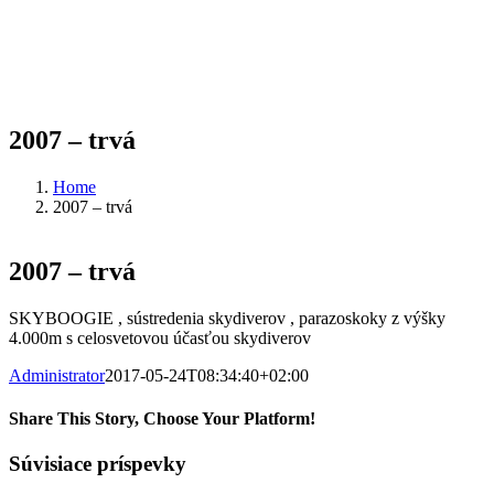
Facebook
Instagram
2007 – trvá
Home
2007 – trvá
2007 – trvá
SKYBOOGIE , sústredenia skydiverov , parazoskoky z výšky
4.000m s celosvetovou účasťou skydiverov
Administrator
2017-05-24T08:34:40+02:00
Share This Story, Choose Your Platform!
Facebook
X
Tumblr
Pinterest
Súvisiace príspevky