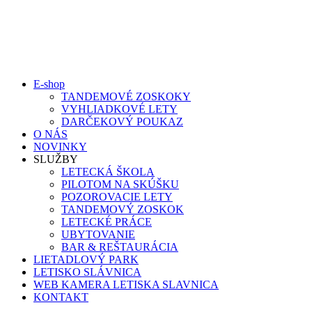
Skip
to
content
E-shop
TANDEMOVÉ ZOSKOKY
VYHLIADKOVÉ LETY
DARČEKOVÝ POUKAZ
O NÁS
NOVINKY
SLUŽBY
LETECKÁ ŠKOLA
PILOTOM NA SKÚŠKU
POZOROVACIE LETY
TANDEMOVÝ ZOSKOK
LETECKÉ PRÁCE
UBYTOVANIE
BAR & REŠTAURÁCIA
LIETADLOVÝ PARK
LETISKO SLÁVNICA
WEB KAMERA LETISKA SLAVNICA
KONTAKT