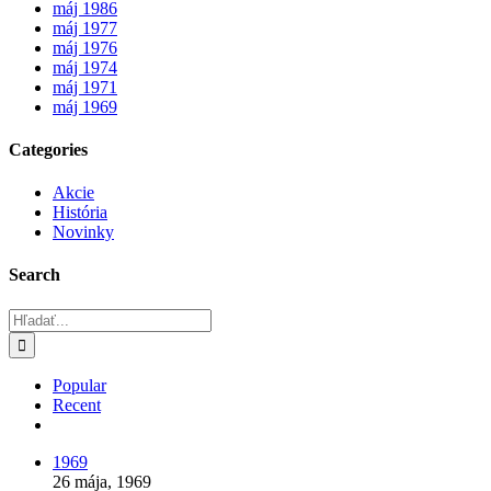
máj 1986
máj 1977
máj 1976
máj 1974
máj 1971
máj 1969
Categories
Akcie
História
Novinky
Search
Hľadať:
Popular
Recent
Comments
1969
26 mája, 1969