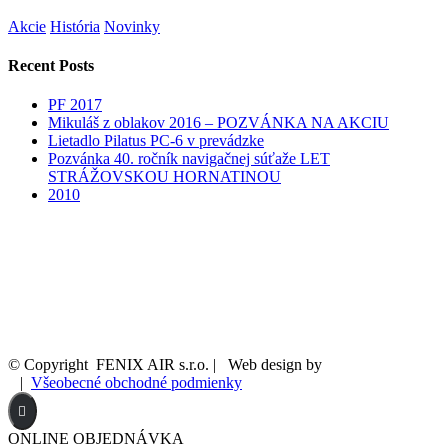
Akcie
História
Novinky
Recent Posts
PF 2017
Mikuláš z oblakov 2016 – POZVÁNKA NA AKCIU
Lietadlo Pilatus PC-6 v prevádzke
Pozvánka 40. ročník navigačnej súťaže LET
STRÁŽOVSKOU HORNATINOU
2010
© Copyright
FENIX AIR s.r.o. | Web design by
|
Všeobecné obchodné podmienky
ONLINE OBJEDNÁVKA