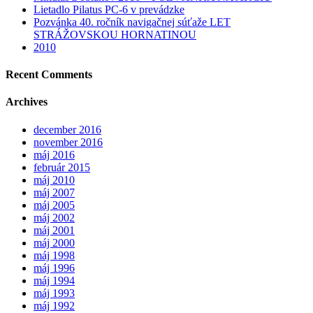
Lietadlo Pilatus PC-6 v prevádzke
Pozvánka 40. ročník navigačnej súťaže LET
STRÁŽOVSKOU HORNATINOU
2010
Recent Comments
Archives
december 2016
november 2016
máj 2016
február 2015
máj 2010
máj 2007
máj 2005
máj 2002
máj 2001
máj 2000
máj 1998
máj 1996
máj 1994
máj 1993
máj 1992