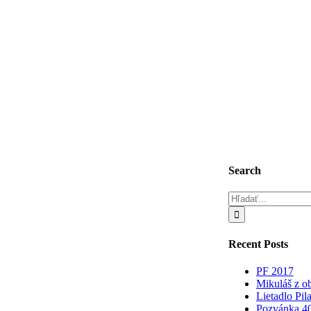
Search
Hľadať:
Recent Posts
PF 2017
Mikuláš z
Lietadlo Pil
Pozvánka 