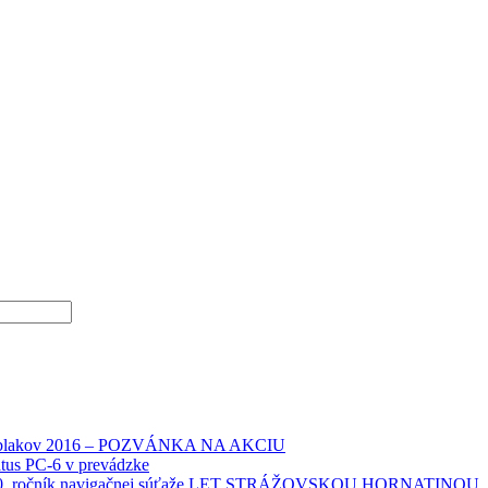
 oblakov 2016 – POZVÁNKA NA AKCIU
atus PC-6 v prevádzke
40. ročník navigačnej súťaže LET STRÁŽOVSKOU HORNATINOU