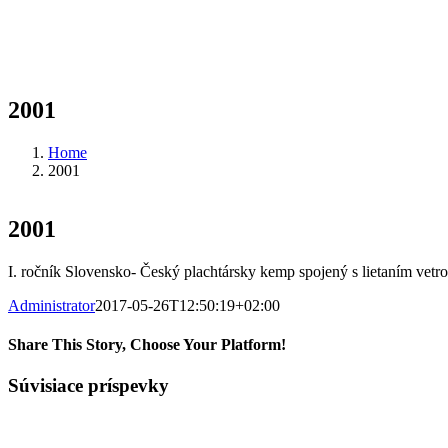
2001
Home
2001
2001
I. ročník Slovensko- Český plachtársky kemp spojený s lietaním vetr
Administrator
2017-05-26T12:50:19+02:00
Share This Story, Choose Your Platform!
Facebook
X
Tumblr
Pinterest
Súvisiace príspevky