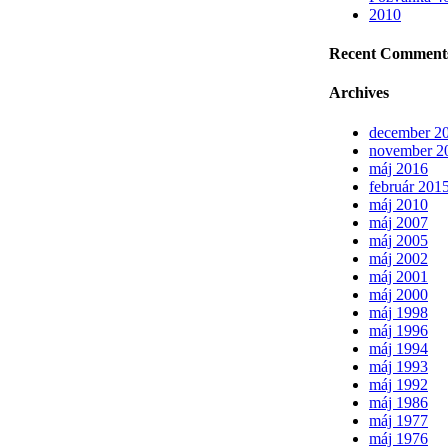
2010
Recent Comment
Archives
december 2
november 2
máj 2016
február 201
máj 2010
máj 2007
máj 2005
máj 2002
máj 2001
máj 2000
máj 1998
máj 1996
máj 1994
máj 1993
máj 1992
máj 1986
máj 1977
máj 1976