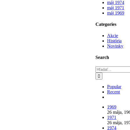
máj 1974
máj 1971
máj 1969
Categories
Akcie
História
Novinky
Search
Hľadať:
Popular
Recent
Comments
1969
26 mája, 19
1971
26 mája, 19
1974