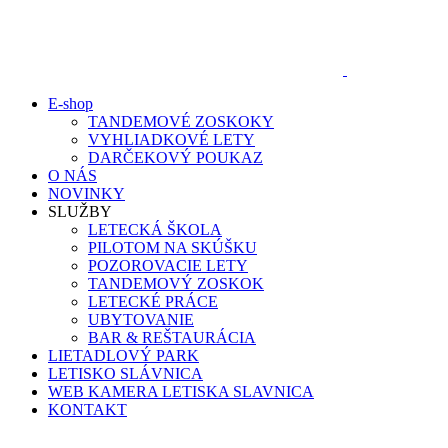
Skip
to
content
E-shop
TANDEMOVÉ ZOSKOKY
VYHLIADKOVÉ LETY
DARČEKOVÝ POUKAZ
O NÁS
NOVINKY
SLUŽBY
LETECKÁ ŠKOLA
PILOTOM NA SKÚŠKU
POZOROVACIE LETY
TANDEMOVÝ ZOSKOK
LETECKÉ PRÁCE
UBYTOVANIE
BAR & REŠTAURÁCIA
LIETADLOVÝ PARK
LETISKO SLÁVNICA
WEB KAMERA LETISKA SLAVNICA
KONTAKT