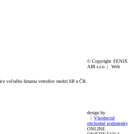
© Copyright
FENIX
AIR s.r.o. | Web
nice voľného lietania vetroňov medzi SR a ČR.
design by
|
Všeobecné
obchodné podmienky
ONLINE