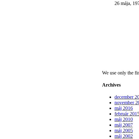
26 mája, 19
We use only the fin
Archives
december 2
november 2
máj 2016
február 201
máj 2010
máj 2007
máj 2005
máj 2002